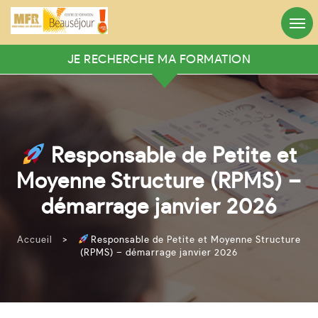
Appelez-nous
Heures d’ouverture
05.56.71.10.01
8h:30 - 12:30 / 13h:30 - 18h
JE RECHERCHE MA FORMATION
RECHERCHER VOTRE FORMATION
Mots clés
Responsable de Petite et
Rechercher
Moyenne Structure (RPMS) –
démarrage janvier 2026
Ou recherche avancée
Accueil
>
Responsable de Petite et Moyenne Structure
(RPMS) – démarrage janvier 2026
Rechercher