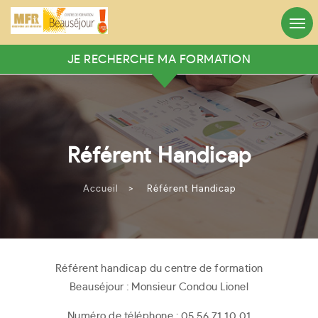
Appelez-nous
Heures d’ouverture
05.56.71.10.01
8h:30 - 12:30 / 13h:30 - 18h
JE RECHERCHE MA FORMATION
RECHERCHER VOTRE FORMATION
Mots clés
Référent Handicap
Rechercher
Accueil
>
Référent Handicap
Ou recherche avancée
Référent handicap du centre de formation
Beauséjour : Monsieur Condou Lionel
Rechercher
Numéro de téléphone : 05 56 71 10 01