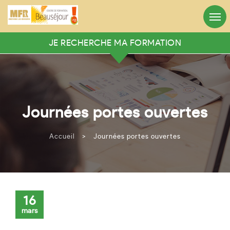
Appelez-nous
Heures d’ouverture
05.56.71.10.01
8h:30 - 12:30 / 13h:30 - 18h
JE RECHERCHE MA FORMATION
RECHERCHER VOTRE FORMATION
Mots clés
Journées portes ouvertes
Rechercher
Accueil
>
Journées portes ouvertes
Ou recherche avancée
16
mars
Rechercher