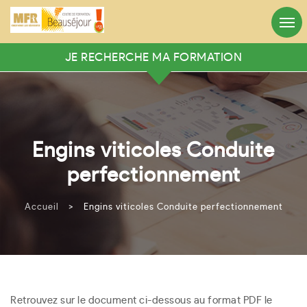
Appelez-nous
Heures d’ouverture
05.56.71.10.01
8h:30 - 12:30 / 13h:30 - 18h
JE RECHERCHE MA FORMATION
RECHERCHER VOTRE FORMATION
Mots clés
Engins viticoles Conduite
Rechercher
perfectionnement
Ou recherche avancée
Accueil
>
Engins viticoles Conduite perfectionnement
Rechercher
Retrouvez sur le document ci-dessous au format PDF le