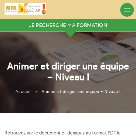
Appelez-nous
Heures d’ouverture
05.56.71.10.01
8h:30 - 12:30 / 13h:30 - 18h
JE RECHERCHE MA FORMATION
RECHERCHER VOTRE FORMATION
Mots clés
Animer et diriger une équipe
Rechercher
– Niveau I
Ou recherche avancée
Accueil
>
Animer et diriger une équipe – Niveau I
Rechercher
Retrouvez sur le document ci-dessous au format PDF le