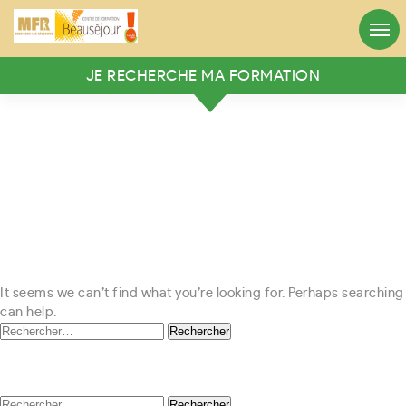
Appelez-nous
Heures d’ouverture
05.56.71.10.01
8h:30 - 12:30 / 13h:30 - 18h
JE RECHERCHE MA FORMATION
RECHERCHER VOTRE FORMATION
Mots clés
Rechercher
Nothing Found
Ou recherche avancée
It seems we can’t find what you’re looking for. Perhaps searching
can help.
Rechercher :
Rechercher
Rechercher :