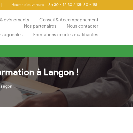
Heures d’ouverture
8h:30 - 12:30 / 13h:30 - 18h
s & événements
Conseil & Accompagnement
Nos partenaires
Nous contacter
es agricoles
Formations courtes qualifiantes
ormation à Langon !
Rechercher
Langon !
Rechercher