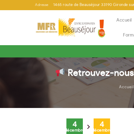
Adresse
1465 route de Beauséjour 33190 Gironde su
Accueil
Form
Mots clés
Retrouvez-nous 
Accueil
Ou recherche avancée
4
4
décembre
décembre